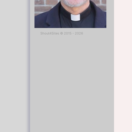
Shout4Sites
©
2015 - 2026