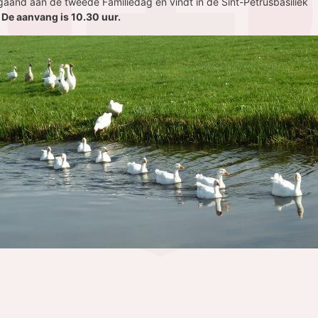
gaand aan de tweede Familiedag en vindt in de Sint-Petrusbasiliek
.
De aanvang is 10.30 uur.