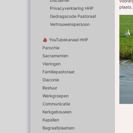
Disclaimer
vooraf
plaats
Privacyverklaring HHP
Gedragscode Pastoraat
Vertrouwenspersoon
YouTubekanaal HHP
Parochie
Sacramenten
Vieringen
Familiepastoraat
Diaconie
Bestuur
Werkgroepen
Communicatie
Kerkgebouwen
Kapellen
Begraafplaatsen