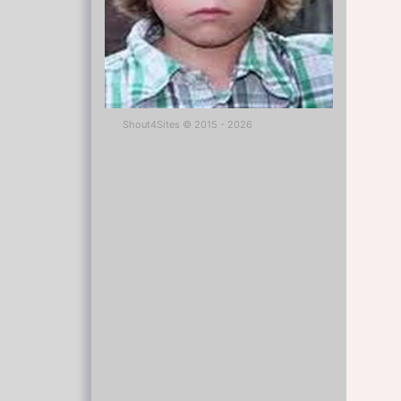
Shout4Sites
©
2015 - 2026