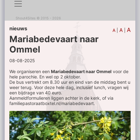
Shout4Sites
©
2015 - 2026
nieuws
A
A
A
|
|
Mariabedevaart naar
Ommel
08-08-2025
We organiseren een
Mariabedevaart naar Ommel
voor de
hele parochie. En wel op 2 oktober.
De bus vertrekt om 8.30 uur en eind van de middag bent u
weer terug. Voor deze hele dag, inclusief lunch, vragen wij
een bijdrage van 40 euro.
Aanmeldformulieren liggen achter in de kerk, of via
familiepastoraatboxtel.nl/mariabedevaart.