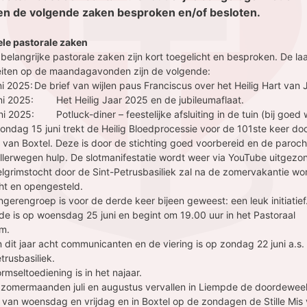
n de volgende zaken besproken en/of besloten.
le pastorale zaken
belangrijke pastorale zaken zijn kort toegelicht en besproken. De la
teiten op de maandagavonden zijn de volgende:
ni 2025:
De brief van wijlen paus Franciscus over het Heilig Hart van 
ni 2025:
Het Heilig Jaar 2025 en de jubileumaflaat.
ni 2025:
Potluck-diner – feestelijke afsluiting in de tuin (bij goed 
zondag 15 juni trekt de Heilig Bloedprocessie voor de 101ste keer do
n van Boxtel. Deze is door de stichting goed voorbereid en de paroch
allerwegen hulp. De slotmanifestatie wordt weer via YouTube uitgez
elgrimstocht door de Sint-Petrusbasiliek zal na de zomervakantie wo
cht en opengesteld.
ngerengroep is voor de derde keer bijeen geweest: een leuk initiatief
de is op woensdag 25 juni en begint om 19.00 uur in het Pastoraal
m.
jn dit jaar acht communicanten en de viering is op zondag 22 juni a.s.
trusbasiliek.
rmseltoediening is in het najaar.
e zomermaanden juli en augustus vervallen in Liempde de doordewe
 van woensdag en vrijdag en in Boxtel op de zondagen de Stille Mis