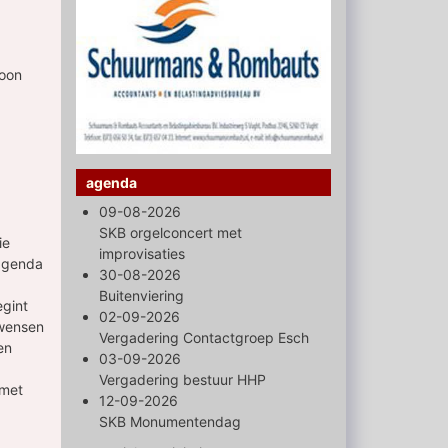
soon
agenda
09-08-2026
SKB orgelconcert met
ie
improvisaties
 agenda
30-08-2026
Buitenviering
egint
02-09-2026
 wensen
Vergadering Contactgroep Esch
en
03-09-2026
Vergadering bestuur HHP
 met
12-09-2026
SKB Monumentendag