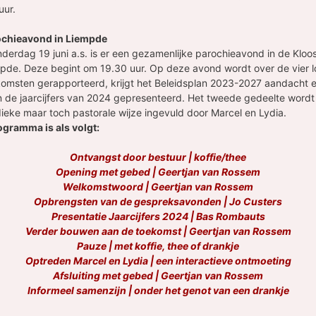
uur.
chieavond in Liempde
derdag 19 juni a.s. is er een gezamenlijke parochieavond in de Kloo
mpde. Deze begint om 19.30 uur. Op deze avond wordt over de vier l
komsten gerapporteerd, krijgt het Beleidsplan 2023-2027 aandacht 
 de jaarcijfers van 2024 gepresenteerd. Het tweede gedeelte wordt
dieke maar toch pastorale wijze ingevuld door Marcel en Lydia.
ogramma is als volgt:
Ontvangst door bestuur | koffie/thee
Opening met gebed | Geertjan van Rossem
Welkomstwoord | Geertjan van Rossem
Opbrengsten van de gespreksavonden | Jo Custers
Presentatie Jaarcijfers 2024 | Bas Rombauts
Verder bouwen aan de toekomst | Geertjan van Rossem
Pauze | met koffie, thee of drankje
Optreden Marcel en Lydia | een interactieve ontmoeting
Afsluiting met gebed | Geertjan van Rossem
Informeel samenzijn | onder het genot van een drankje