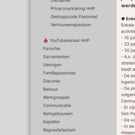
Disclaimer
werde
Privacyverklaring HHP
Gedragscode Pastoraat
● Enke
Vertrouwenspersoon
Enkele 
activi
- 16 ju
YouTubekanaal HHP
- 23 ju
Parochie
- 30 ju
Sacramenten
- A.s. 
strate
Vieringen
biedt 
Familiepastoraat
- De p
Diaconie
ingeri
- De jo
Bestuur
volgen
Werkgroepen
Centru
Communicatie
- Er zi
Kerkgebouwen
Sint-Pe
- De vo
Kapellen
- In d
Begraafplaatsen
missen