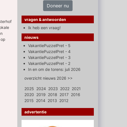
Doneer nu
vragen & antwoorden
sterhof
okale
Ik heb een vraag!
en
nieuws
 op
VakantiePuzzelPret - 5
VakantiePuzzelPret - 4
VakantiePuzzelPret - 3
VakantiePuzzelPret - 2
In en om de torens: juli 2026
overzicht nieuws 2026 >>
2025
2024
2023
2022
2021
2020
2019
2018
2017
2016
2015
2014
2013
2012
advertentie