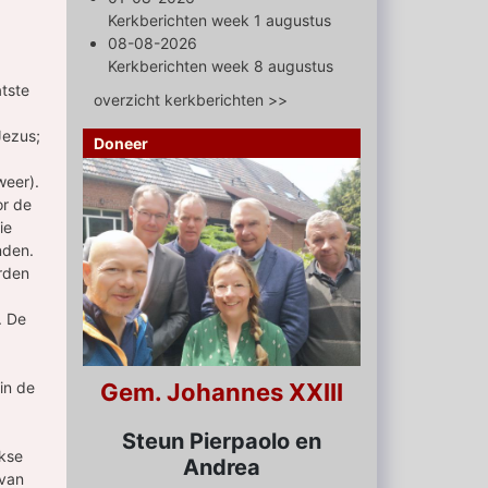
Kerkberichten week 1 augustus
08-08-2026
Kerkberichten week 8 augustus
atste
overzicht kerkberichten >>
Jezus;
Doneer
weer).
or de
ie
onden.
rden
. De
 in de
Gem. Johannes XXIII
Steun Pierpaolo en
ekse
Andrea
 van