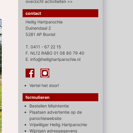
overzicht activiteiten >>
contact
Heilig Hartparochie
Duinendaal 2
5281 AP Boxtel
T. 0411 - 67 22 15
F. NL12 RABO 01 08 80 79 40
E. info@heilighartparochie.nl
Vertel het door!
formulieren
Bestellen Misintentie
Plaatsen advertentie op de
parochiewebsite
Vrijwilliger Heilig Hartparochie
Wijzigen adresgegevens