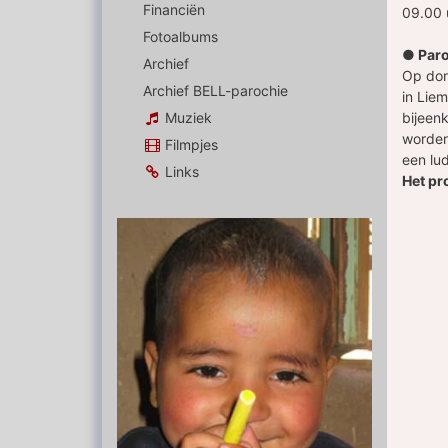
Financiën
09.00 
Fotoalbums
● Paro
Archief
Op don
Archief BELL-parochie
in Lie
Muziek
bijeen
worden
Filmpjes
een lu
Links
Het pr