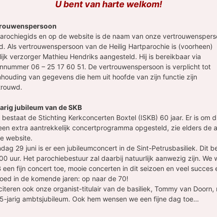
U bent van harte welkom!
trouwenspersoon
Parochiegids en op de website is de naam van onze vertrouwensper
d. Als vertrouwenspersoon van de Heilig Hartparochie is (voorheen)
ijk verzorger Mathieu Hendriks aangesteld. Hij is bereikbaar via
onnummer 06 – 25 17 60 51. De vertrouwenspersoon is verplicht tot
houding van gegevens die hem uit hoofde van zijn functie zijn
trouwd.
arig jubileum van de SKB
r bestaat de Stichting Kerkconcerten Boxtel (ISKB) 60 jaar. Er is om d
een extra aantrekkelijk concertprogramma opgesteld, zie elders de
e website.
ag 29 juni is er een jubileumconcert in de Sint-Petrusbasiliek. Dit b
00 uur. Het parochiebestuur zal daarbij natuurlijk aanwezig zijn. We
een fijn concert toe, mooie concerten in dit seizoen en veel succes 
oed in de komende jaren: op naar de 70!
citeren ook onze organist-titulair van de basiliek, Tommy van Doorn,
2,5-jarig ambtsjubileum. Ook hem wensen we een fijne dag toe…