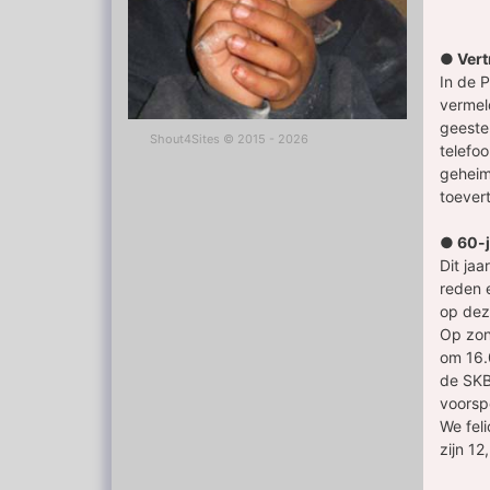
● Ver
In de 
vermel
geestel
Shout4Sites
©
2015 - 2026
telefo
geheim
toever
● 60-j
Dit jaa
reden 
op dez
Op zond
om 16.
de SKB 
voorsp
We feli
zijn 1