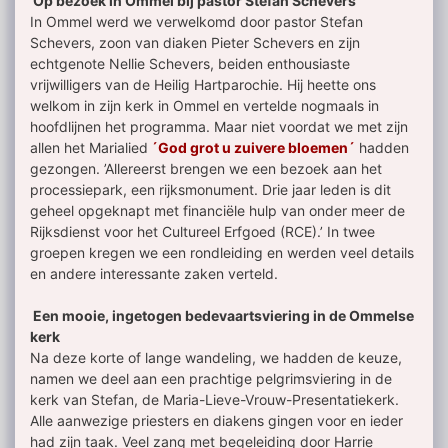
Op bezoek in Ommel bij pastor Stefan Schevers
In Ommel werd we verwelkomd door pastor Stefan
Schevers, zoon van diaken Pieter Schevers en zijn
echtgenote Nellie Schevers, beiden enthousiaste
vrijwilligers van de Heilig Hartparochie. Hij heette ons
welkom in zijn kerk in Ommel en vertelde nogmaals in
hoofdlijnen het programma. Maar niet voordat we met zijn
allen het Marialied
´God grot u zuivere bloemen´
hadden
gezongen. ’Allereerst brengen we een bezoek aan het
processiepark, een rijksmonument. Drie jaar leden is dit
geheel opgeknapt met financiële hulp van onder meer de
Rijksdienst voor het Cultureel Erfgoed (RCE).’ In twee
groepen kregen we een rondleiding en werden veel details
en andere interessante zaken verteld.
Een mooie, ingetogen bedevaartsviering in de Ommelse
kerk
Na deze korte of lange wandeling, we hadden de keuze,
namen we deel aan een prachtige pelgrimsviering in de
kerk van Stefan, de Maria-Lieve-Vrouw-Presentatiekerk.
Alle aanwezige priesters en diakens gingen voor en ieder
had zijn taak. Veel zang met begeleiding door Harrie