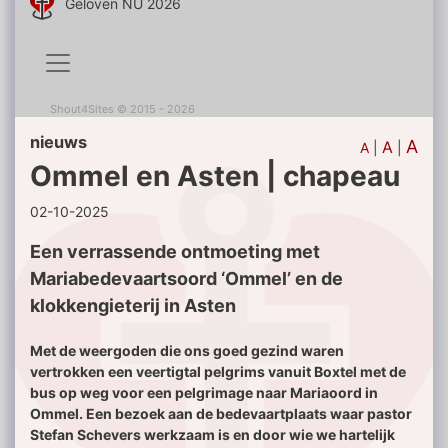
Geloven NU 2026
Shout4Sites
©
2015 - 2026
nieuws
A
A
A
|
|
Ommel en Asten | chapeau
02-10-2025
Een verrassende ontmoeting met
Mariabedevaartsoord ‘Ommel’ en de
klokkengieterij in Asten
Met de weergoden die ons goed gezind waren
vertrokken een veertigtal pelgrims vanuit Boxtel met de
bus op weg voor een pelgrimage naar Mariaoord in
Ommel. Een bezoek aan de bedevaartplaats waar pastor
Stefan Schevers werkzaam is en door wie we hartelijk