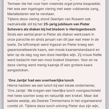
Termeer die het voor hem vreemde orgel prima bespeelde.
Het was een ingetogen viering met weer voldoende zang,
Marialiederen wel te verstaan.
Tijdens deze viering stond Geertjan van Rossem ook
nadrukkelijk stil bij het
25-jarig jubileum van Pieter
Schevers als diaken bij het bisdom ’s-Hertogenbosch
.
Sinds een aantal jaren is Pieter als diaken werkzaam in
onze parochie en sinds januari van dit jaar wat meer in de
luwte. De loftrompet werd ingezet en Pieter kreeg een
gepersonaliseerde kaars, een mooie kaarsenstandaard en
later op de dag nog een doos heerlijke wijn. Zij vrouw Nellie
werd bedacht met een mooi boeket bloemen. Voor en na
deze viering werd menig kaarsje óf een grotere kaars
aangestoken.
'Ons Jantje' had een overheerlijke lunch
Hierna hadden we een lunch bij een lokale ondernemer,
‘Ons Jantje’. We kregen een heerlijke lunch voorgeschoteld
met twee soorten soep en natuurlijk een kroket. Maar dat
laatste weetje, als Desiree Timmermans in het organiserend
comité zit. Tijdens deze lunch ontving Pieter dus zijn wijn,