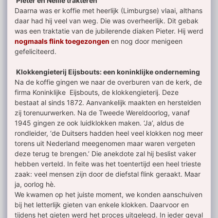
Pieter en Nellie trakteren
Daarna was er koffie met heerlijk (Limburgse) vlaai, althans
daar had hij veel van weg. Die was overheerlijk. Dit gebak
was een traktatie van de jubilerende diaken Pieter. Hij werd
nogmaals flink toegezongen
en nog door menigeen
gefeliciteerd.
Klokkengieterij Eijsbouts: een koninklijke onderneming
Na de koffie gingen we naar de overburen van de kerk, de
firma Koninklijke Eijsbouts, de klokkengieterij. Deze
bestaat al sinds 1872. Aanvankelijk maakten en herstelden
zij torenuurwerken. Na de Tweede Wereldoorlog, vanaf
1945 gingen ze ook luidklokken maken. ‘Ja’, aldus de
rondleider, ‘de Duitsers hadden heel veel klokken nog meer
torens uit Nederland meegenomen maar waren vergeten
deze terug te brengen.’ Die anekdote zal hij beslist vaker
hebben verteld. In feite was het toentertijd een heel trieste
zaak: veel mensen zijn door de diefstal flink geraakt. Maar
ja, oorlog hè.
We kwamen op het juiste moment, we konden aanschuiven
bij het letterlijk gieten van enkele klokken. Daarvoor en
tijdens het gieten werd het proces uitgelegd. In ieder geval