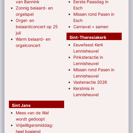
van Bannink
Eerste Paasdag in
Zonnig beiaard- en
Esch
orgelspel
Missen rond Pasen in
Orgel- en
Esch
beiaardconcert op 25
Carnaval = samen
juli
Sint-Theresiakerk
Warm beiaard- en
Lennisheuvel
Eeuwfeest Kerk
orgelconcert
Lennisheuvel
Pinksteractie in
Lennisheuvel
Missen rond Pasen in
Lennisheuvel
Vastenactie 2026
Kerstmis in
Lennisheuvel
Sint Jans
Onthoofdingkerk
Mees van de Wal
Liempde
wordt gedoopt
Vrijwilligersmiddag:
heel boeiend