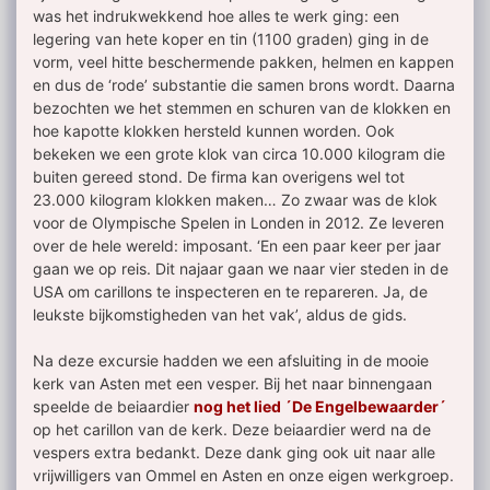
was het indrukwekkend hoe alles te werk ging: een
legering van hete koper en tin (1100 graden) ging in de
vorm, veel hitte beschermende pakken, helmen en kappen
en dus de ‘rode’ substantie die samen brons wordt. Daarna
bezochten we het stemmen en schuren van de klokken en
hoe kapotte klokken hersteld kunnen worden. Ook
bekeken we een grote klok van circa 10.000 kilogram die
buiten gereed stond. De firma kan overigens wel tot
23.000 kilogram klokken maken… Zo zwaar was de klok
voor de Olympische Spelen in Londen in 2012. Ze leveren
over de hele wereld: imposant. ‘En een paar keer per jaar
gaan we op reis. Dit najaar gaan we naar vier steden in de
USA om carillons te inspecteren en te repareren. Ja, de
leukste bijkomstigheden van het vak’, aldus de gids.
Na deze excursie hadden we een afsluiting in de mooie
kerk van Asten met een vesper. Bij het naar binnengaan
speelde de beiaardier
nog het lied ´De Engelbewaarder´
op het carillon van de kerk. Deze beiaardier werd na de
vespers extra bedankt. Deze dank ging ook uit naar alle
vrijwilligers van Ommel en Asten en onze eigen werkgroep.