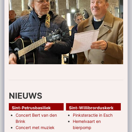
NIEUWS
Sint-Petrusbasiliek
Sint-Willibrorduskerk
Boxtel
Esch
Concert Bert van den
Pinksteractie in Esch
Brink
Hemelvaart en
Concert met muziek
bierpomp