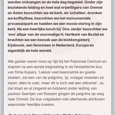
werden ontvangen en de hele dag begeleid. Onder zijn
bezielende leiding en heel wat vrijwilligers van Ommel
en Asten bezochten we de kerk, de ‘schatten’, dronken
we koffie/thee, bezochten we het monumentale
processiepark en hadden we een mooie viering in zijn
kerk. Na een heerlijke lunch bij ‘Ons Jantje’ bezochten we
‘ons’ altaar van de voormalige H. Hartkerk van Boxtel en
brachten we een bezoek aan de klokkengieterij
Eijsbouts, een fenomeen in Nederland, Europa en
eigenblijk de hele wereld.
Alle gasten waren mooi op tijd bij het Pastoraal Centrum en
stapten na een eerste begroeting in de fantastische bus
van firma Kupers. ‘Lekker veel beenruimte en goede
stoelen’, zei een van de pelgrims, ‘ja, vroeger moesten ze
lopen: alles te voet, maar dit is toch wel een uitkomst’. Ja,
dat klopt en al zingend en biddend onder leiding van
pastoor Geertjan van Rossem gingen de pelgrims op weg
naar Ommel. De bus volgeladen met allerhande attributen
waaronder heerlijke koeken.