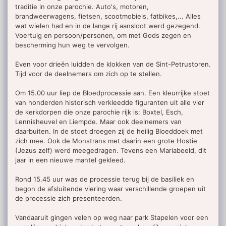
traditie in onze parochie. Auto's, motoren,
brandweerwagens, fietsen, scootmobiels, fatbikes,... Alles
wat wielen had en in de lange rij aansloot werd gezegend.
Voertuig en persoon/personen, om met Gods zegen en
bescherming hun weg te vervolgen.
Even voor drieën luidden de klokken van de Sint-Petrustoren.
Tijd voor de deelnemers om zich op te stellen.
Om 15.00 uur liep de Bloedprocessie aan. Een kleurrijke stoet
van honderden historisch verkleedde figuranten uit alle vier
de kerkdorpen die onze parochie rijk is: Boxtel, Esch,
Lennisheuvel en Liempde. Maar ook deelnemers van
daarbuiten. In de stoet droegen zij de heilig Bloeddoek met
zich mee. Ook de Monstrans met daarin een grote Hostie
(Jezus zelf) werd meegedragen. Tevens een Mariabeeld, dit
jaar in een nieuwe mantel gekleed.
Rond 15.45 uur was de processie terug bij de basiliek en
begon de afsluitende viering waar verschillende groepen uit
de processie zich presenteerden.
Vandaaruit gingen velen op weg naar park Stapelen voor een