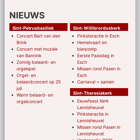
NIEUWS
Sint-Petrusbasiliek
Sint-Willibrorduskerk
Boxtel
Esch
Concert Bert van den
Pinksteractie in Esch
Brink
Hemelvaart en
Concert met muziek
bierpomp
van Bannink
Eerste Paasdag in
Zonnig beiaard- en
Esch
orgelspel
Missen rond Pasen in
Orgel- en
Esch
beiaardconcert op 25
Carnaval = samen
juli
Sint-Theresiakerk
Warm beiaard- en
Lennisheuvel
Eeuwfeest Kerk
orgelconcert
Lennisheuvel
Pinksteractie in
Lennisheuvel
Missen rond Pasen in
Lennisheuvel