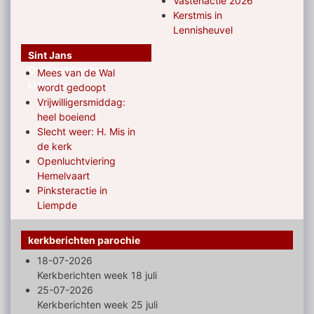
Vastenactie 2026
Kerstmis in
Lennisheuvel
Sint Jans
Onthoofdingkerk
Mees van de Wal
Liempde
wordt gedoopt
Vrijwilligersmiddag:
heel boeiend
Slecht weer: H. Mis in
de kerk
Openluchtviering
Hemelvaart
Pinksteractie in
Liempde
kerkberichten parochie
18-07-2026
Kerkberichten week 18 juli
25-07-2026
Kerkberichten week 25 juli