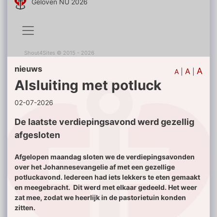
Geloven NU 2026
Shout4Sites
©
2015 - 2026
nieuws
A
A
A
|
|
Alsluiting met potluck
02-07-2026
De laatste verdiepingsavond werd gezellig
afgesloten
Afgelopen maandag sloten we de verdiepingsavonden
over het Johannesevangelie af met een gezellige
potluckavond. Iedereen had iets lekkers te eten gemaakt
en meegebracht. Dit werd met elkaar gedeeld. Het weer
zat mee, zodat we heerlijk in de pastorietuin konden
zitten.