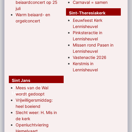
beiaardconcert op 25
Carnaval = samen
juli
Sint-Theresiakerk
Warm beiaard- en
Lennisheuvel
Eeuwfeest Kerk
orgelconcert
Lennisheuvel
Pinksteractie in
Lennisheuvel
Missen rond Pasen in
Lennisheuvel
Vastenactie 2026
Kerstmis in
Lennisheuvel
Sint Jans
Onthoofdingkerk
Mees van de Wal
Liempde
wordt gedoopt
Vrijwilligersmiddag:
heel boeiend
Slecht weer: H. Mis in
de kerk
Openluchtviering
Hemelvaart