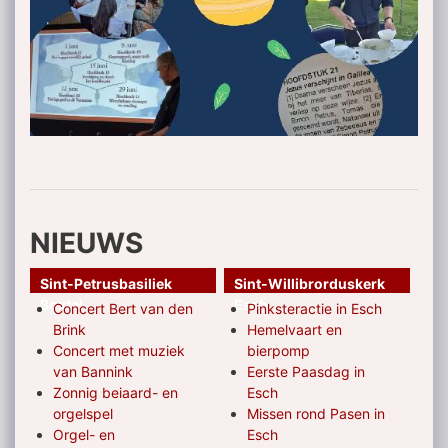
NIEUWS
Sint-Petrusbasiliek
Sint-Willibrorduskerk
Boxtel
Esch
Concert Bert van den
Pinksteractie in Esch
Brink
Hemelvaart en
Concert met muziek
bierpomp
van Bannink
Eerste Paasdag in
Zonnig beiaard- en
Esch
orgelspel
Missen rond Pasen in
Orgel- en
Esch