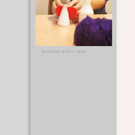
Shout4Sites
©
2015 - 2026