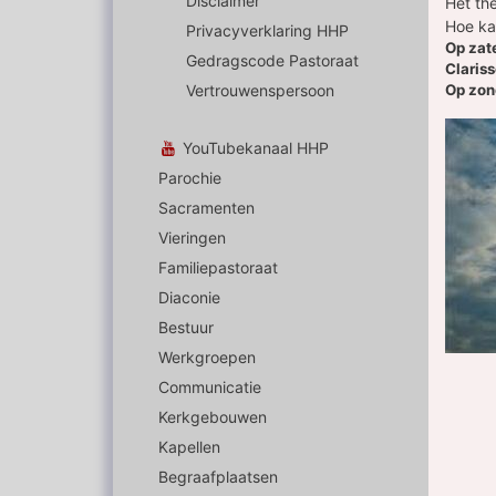
Disclaimer
Het th
Hoe ka
Privacyverklaring HHP
Op zate
Gedragscode Pastoraat
Claris
Vertrouwenspersoon
Op zon
YouTubekanaal HHP
Parochie
Sacramenten
Vieringen
Familiepastoraat
Diaconie
Bestuur
Werkgroepen
Communicatie
Kerkgebouwen
Kapellen
Begraafplaatsen