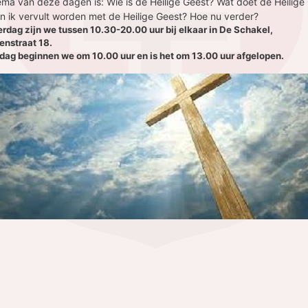
ema van deze dagen is: Wie is de Heilige Geest? Wat doet de Heilige
n ik vervult worden met de Heilige Geest? Hoe nu verder?
rdag zijn we tussen 10.30-20.00 uur bij elkaar in De Schakel,
senstraat 18.
dag beginnen we om 10.00 uur en is het om 13.00 uur afgelopen.