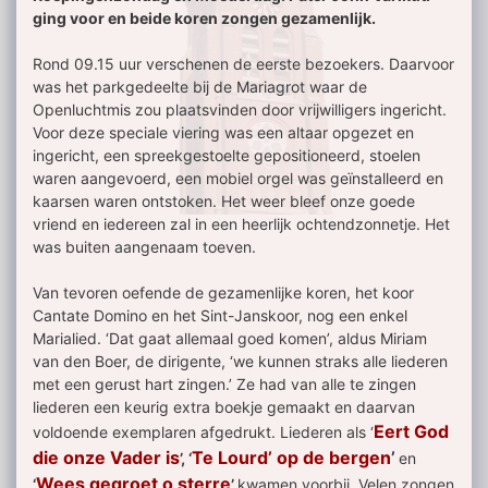
ging voor en beide koren zongen gezamenlijk.
Rond 09.15 uur verschenen de eerste bezoekers. Daarvoor
was het parkgedeelte bij de Mariagrot waar de
Openluchtmis zou plaatsvinden door vrijwilligers ingericht.
Voor deze speciale viering was een altaar opgezet en
ingericht, een spreekgestoelte gepositioneerd, stoelen
waren aangevoerd, een mobiel orgel was geïnstalleerd en
kaarsen waren ontstoken. Het weer bleef onze goede
vriend en iedereen zal in een heerlijk ochtendzonnetje. Het
was buiten aangenaam toeven.
Van tevoren oefende de gezamenlijke koren, het koor
Cantate Domino en het Sint-Janskoor, nog een enkel
Marialied. ‘Dat gaat allemaal goed komen’, aldus Miriam
van den Boer, de dirigente, ‘we kunnen straks alle liederen
met een gerust hart zingen.’ Ze had van alle te zingen
liederen een keurig extra boekje gemaakt en daarvan
Eert God
voldoende exemplaren afgedrukt. Liederen als ‘
die onze Vader is
T
e Lourd’ op de bergen
’
’, ‘
en
Wees gegroet o sterre
‘
’
kwamen voorbij. Velen zongen