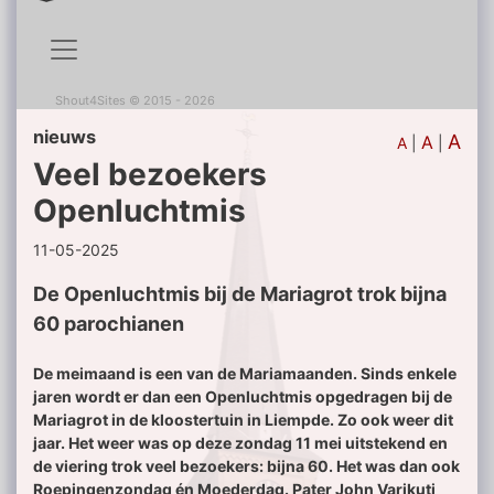
Shout4Sites
©
2015 - 2026
nieuws
A
A
A
|
|
Veel bezoekers
Openluchtmis
11-05-2025
De Openluchtmis bij de Mariagrot trok bijna
60 parochianen
De meimaand is een van de Mariamaanden. Sinds enkele
jaren wordt er dan een Openluchtmis opgedragen bij de
Mariagrot in de kloostertuin in Liempde. Zo ook weer dit
jaar. Het weer was op deze zondag 11 mei uitstekend en
de viering trok veel bezoekers: bijna 60. Het was dan ook
Roepingenzondag én Moederdag. Pater John Varikuti