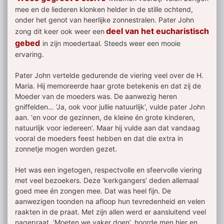
mee en de liederen klonken helder in de stille ochtend,
onder het genot van heerlijke zonnestralen. Pater John
deel van het eucharistisch
zong dit keer ook weer een
gebed
in zijn moedertaal. Steeds weer een mooie
ervaring.
Pater John vertelde gedurende de viering veel over de H.
Maria. Hij memoreerde haar grote betekenis en dat zij de
Moeder van de moeders was. De aanwezig heren
gniffelden… ‘Ja, ook voor jullie natuurlijk’, vulde pater John
aan. ‘en voor de gezinnen, de kleine én grote kinderen,
natuurlijk voor iedereen’. Maar hij vulde aan dat vandaag
vooral de moeders feest hebben en dat die extra in
zonnetje mogen worden gezet.
Het was een ingetogen, respectvolle en sfeervolle viering
met veel bezoekers. Deze ‘kerkgangers’ deden allemaal
goed mee én zongen mee. Dat was heel fijn. De
aanwezigen toonden na afloop hun tevredenheid en velen
raakten in de praat. Met zijn allen werd er aansluitend veel
nagepraat. ‘Moeten we vaker doen’, hoorde men hier en