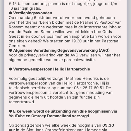
€ 15 (alleen contant, pinnen is niet mogelijk), jongeren t/m
16 jaar zijn gratis.
● Verdiepingsavonden
Op maandag 6 oktober wordt weer een avond gehouden
over het thema "Leren bidden met de Psalmen". Pastoor van
Rossem neemt ons wederom mee in de interessante inhoud
van de Psalmen. Samen willen we ontdekken hoe Gods
Geest in en door de psalmen een inspiratie kan worden voor
ons eigen gebed? We starten om 19.30 uur in het Pastoraal
Centrum.
● Algemene Verordening Gegevensverwerking (AVG)
Voor de privacyverklaring van de AVG verwijzen wij naar het
algemene gedeelte van onze parochiewebsite.
● Vertrouwenspersoon Heilig Hartparochie
Voormalig geestelijk verzorger Mathieu Hendriks is de
vertrouwenspersoon van de Heilig Hartparochie. Hij is
telefonisch bereikbaar op nummer 06 - 25 17 60 51. De
vertrouwenspersoon is verplicht tot geheimhouding van
gegevens die hem uit hoofde van zijn functie zijn
toevertrouwd.
● Elke week wordt de uitzending van drie hoogmissen via
YouTube en Omroep Dommelland verzorgd
Op zondag zenden we elke week de hoogmis van
09.30
uur
in de Sint Jans Onthoofdingkerk van Liempde via