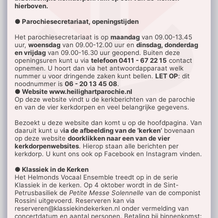
hierboven.
● Parochiesecretariaat, openingstijden
Het parochiesecretariaat is
op
maandag
van 09.00-13.45
uur,
woensdag
van 09.00-12.00 uur en
dinsdag, donderdag
en vrijdag
van 09.00-16.30 uur geopend.
Buiten deze
openingsuren kunt u via
telefoon 0411 - 67 22 15
contact
opnemen. U hoort dan via het antwoordapparaat welk
nummer u voor dringende zaken kunt bellen.
LET OP
: dit
noodnummer is
06 - 20 13 45 08
.
● Website www.heilighartparochie.nl
Op deze website vindt u de kerkberichten van de parochie
en van de vier kerkdorpen en veel belangrijke gegevens.
Bezoekt u deze website dan komt u op de hoofdpagina. Van
daaruit kunt u v
ia de afbeelding van de ‘kerken’
bovenaan
op deze website
doorklikken naar een van de vier
kerkdorpenwebsites
. Hierop staan alle berichten per
kerkdorp. U kunt ons ook op Facebook en Instagram vinden.
● Klassiek in de Kerken
Het Helmonds Vocaal Ensemble treedt op in de serie
Klassiek in de kerken. Op 4 oktober wordt in de Sint-
Petrusbasiliek de
Petite Messe Solennelle
van de componist
Rossini uitgevoerd. Reserveren kan via
reserveren@klassiekindekerken.nl onder vermelding van
concertdatum en aantal personen. Betaling bij binnenkomst: