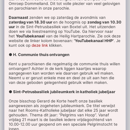
Omroep Dommelland. Dit tot volle plezier van veel gelovigen
en parochianen in onze parochie.
Daarnaast
zenden we op zaterdag de avondmis van
zaterdag van 18.30 uur
en de hoogmis op
zondag van
10.30
uur
in de Sint-Petrusbasiliek van Boxtel uit. Het uitzenden
doen we via livestreaming op YouTube. Ga hiervoor naar
het
YouTubekanaal
van de Heilig Hartparochie. Zie ook deze
website de linker kolom bovenaan:
'YouTubekanaal HHP'
. Je
kunt ook op
deze link
klikken.
● H. Communie thuis ontvangen
Kent u parochianen die regelmatig de communie thuis willen
ontvangen? Achter in de kerk liggen kaartjes waarop
aangegeven kan worden wie daarvan gebruik wil maken.
Neemt u er gerust enkele mee en deel ze uit aan hen die
van deze geboden gelegenheid gebruik willen maken.
● Sint-Petrusbasiliek jubileumkerk in katholiek jubeljaar
Onze bisschop Gerard de Korte heeft onze basiliek
aangewezen als zogeheten jubileumkerk. De titel verwijst
naar het Rooms-Katholieke jubeljaar dat elke 25 jaar wordt
gehouden. Thema dit jaar: “Pelgrims van Hoop”. Vanaf
vrijdag 21 maart is de basiliek iedere vrijdagochtend van
10.00-12.00 uur geopend om een speciale Pelgrimstocht te
lopen.