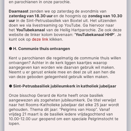
en parochianen in onze parochie.
Daarnaast
zenden we op zaterdag de avondmis van
zaterdag van 18.30 uur
en de hoogmis op
zondag van
10.30
uur
in de Sint-Petrusbasiliek van Boxtel uit. Het uitzenden
doen we via livestreaming op YouTube. Ga hiervoor naar
het
YouTubekanaal
van de Heilig Hartparochie. Zie ook deze
website de linker kolom bovenaan:
'YouTubekanaal HHP'
. Je
kunt ook op
deze link
klikken.
● H. Communie thuis ontvangen
Kent u parochianen die regelmatig de communie thuis willen
ontvangen? Achter in de kerk liggen kaartjes waarop
aangegeven kan worden wie daarvan gebruik wil maken.
Neemt u er gerust enkele mee en deel ze uit aan hen die
van deze geboden gelegenheid gebruik willen maken.
● Sint-Petrusbasiliek jubileumkerk in katholiek jubeljaar
Onze bisschop Gerard de Korte heeft onze basiliek
aangewezen als zogeheten jubileumkerk. De titel verwijst
naar het Rooms-Katholieke jubeljaar dat elke 25 jaar wordt
gehouden. Thema dit jaar: “Pelgrims van Hoop”. Vanaf
vrijdag 21 maart is de basiliek iedere vrijdagochtend van
10.00-12.00 uur geopend om een speciale Pelgrimstocht te
lopen.