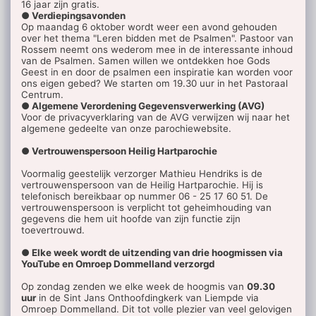
16 jaar zijn gratis.
● Verdiepingsavonden
Op maandag 6 oktober wordt weer een avond gehouden
over het thema "Leren bidden met de Psalmen". Pastoor van
Rossem neemt ons wederom mee in de interessante inhoud
van de Psalmen. Samen willen we ontdekken hoe Gods
Geest in en door de psalmen een inspiratie kan worden voor
ons eigen gebed? We starten om 19.30 uur in het Pastoraal
Centrum.
● Algemene Verordening Gegevensverwerking (AVG)
Voor de privacyverklaring van de AVG verwijzen wij naar het
algemene gedeelte van onze parochiewebsite.
● Vertrouwenspersoon Heilig Hartparochie
Voormalig geestelijk verzorger Mathieu Hendriks is de
vertrouwenspersoon van de Heilig Hartparochie. Hij is
telefonisch bereikbaar op nummer 06 - 25 17 60 51. De
vertrouwenspersoon is verplicht tot geheimhouding van
gegevens die hem uit hoofde van zijn functie zijn
toevertrouwd.
● Elke week wordt de uitzending van drie hoogmissen via
YouTube en Omroep Dommelland verzorgd
Op zondag zenden we elke week de hoogmis van
09.30
uur
in de Sint Jans Onthoofdingkerk van Liempde via
Omroep Dommelland. Dit tot volle plezier van veel gelovigen