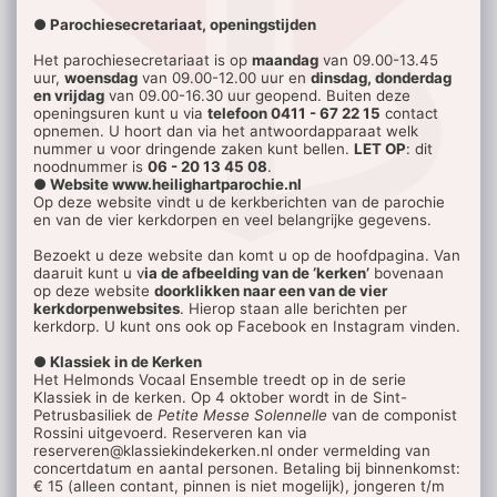
● Parochiesecretariaat, openingstijden
Het parochiesecretariaat is
op
maandag
van 09.00-13.45
uur,
woensdag
van 09.00-12.00 uur en
dinsdag, donderdag
en vrijdag
van 09.00-16.30 uur geopend.
Buiten deze
openingsuren kunt u via
telefoon 0411 - 67 22 15
contact
opnemen. U hoort dan via het antwoordapparaat welk
nummer u voor dringende zaken kunt bellen.
LET OP
: dit
noodnummer is
06 - 20 13 45 08
.
● Website www.heilighartparochie.nl
Op deze website vindt u de kerkberichten van de parochie
en van de vier kerkdorpen en veel belangrijke gegevens.
Bezoekt u deze website dan komt u op de hoofdpagina. Van
daaruit kunt u v
ia de afbeelding van de ‘kerken’
bovenaan
op deze website
doorklikken naar een van de vier
kerkdorpenwebsites
. Hierop staan alle berichten per
kerkdorp. U kunt ons ook op Facebook en Instagram vinden.
● Klassiek in de Kerken
Het Helmonds Vocaal Ensemble treedt op in de serie
Klassiek in de kerken. Op 4 oktober wordt in de Sint-
Petrusbasiliek de
Petite Messe Solennelle
van de componist
Rossini uitgevoerd. Reserveren kan via
reserveren@klassiekindekerken.nl onder vermelding van
concertdatum en aantal personen. Betaling bij binnenkomst:
€ 15 (alleen contant, pinnen is niet mogelijk), jongeren t/m