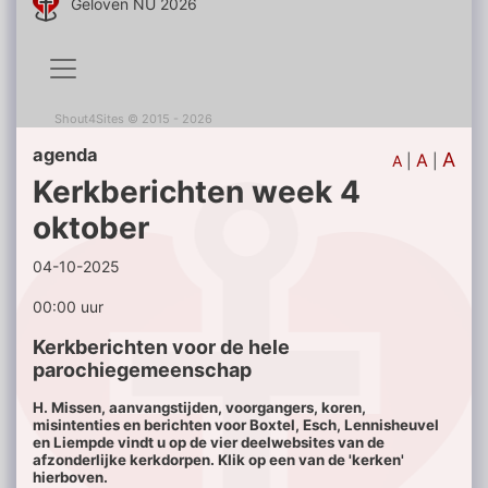
Geloven NU 2026
Shout4Sites
©
2015 - 2026
agenda
A
A
A
|
|
Kerkberichten week 4
oktober
04-10-2025
00:00 uur
Kerkberichten voor de hele
parochiegemeenschap
H. Missen, aanvangstijden, voorgangers, koren,
misintenties en berichten voor Boxtel, Esch, Lennisheuvel
en Liempde vindt u op de vier deelwebsites van de
afzonderlijke kerkdorpen. Klik op een van de 'kerken'
hierboven.